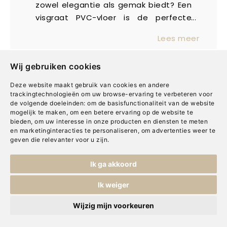
zowel elegantie als gemak biedt? Een
visgraat PVC-vloer is de perfecte
keuze! Dit klassieke patroon geeft je
Lees meer
interieur een stijlvolle en verfijnde
uitstraling, terwijl het tegelijkertijd
Wij gebruiken cookies
superpraktisch is. Of je nu houdt van
een modern design of een klassieke
Deze website maakt gebruik van cookies en andere
look, visgraat PVC past in elke ruimte.
trackingtechnologieën om uw browse-ervaring te verbeteren voor
de volgende doeleinden:
om de basisfunctionaliteit van de website
Maar wat maakt deze vloer nu precies
mogelijk te maken
,
om een betere ervaring op de website te
zo’n topkeuze? We zetten de
bieden
,
om uw interesse in onze producten en diensten te meten
voordelen voor je op een rij!
en marketinginteracties te personaliseren
,
om advertenties weer te
Onze winkels
geven die relevanter voor u zijn
.
Vind hier onze winkels
Ik ga akkoord
Ik weiger
Wijzig mijn voorkeuren
Assortiment
Inspiratie