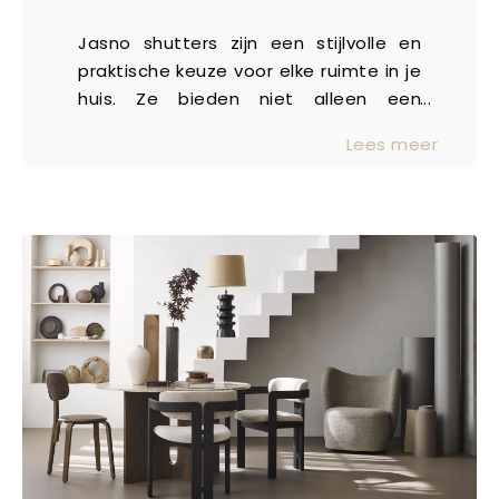
Jasno shutters zijn een stijlvolle en
praktische keuze voor elke ruimte in je
huis. Ze bieden niet alleen een
verfijnde uitstraling, maar vervullen
Lees meer
ook verschillende functies, zoals het
reguleren van licht en het verbeteren
van privacy. Of je nu kiest voor een
klassieke of moderne inrichting,
shutters passen altijd perfect bij jouw
interieur.