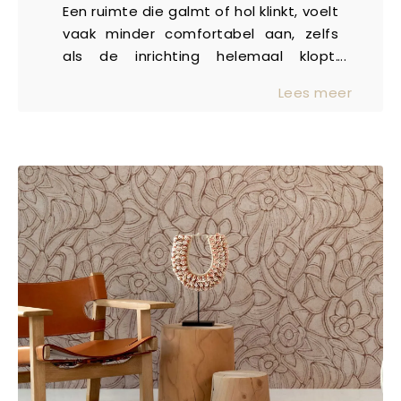
Een ruimte die galmt of hol klinkt, voelt
vaak minder comfortabel aan, zelfs
als de inrichting helemaal klopt.
Gelukkig kun je de akoestiek in huis
Lees meer
eenvoudig verbeteren, zonder te
hoeven verbouwen. Met de juiste
vloeren en gordijnen creëer je een
rustiger, aangenamer geluidsklimaat.
In deze blog lees je hoe dat werkt én
waar je op kunt letten bij het maken
van slimme keuzes.