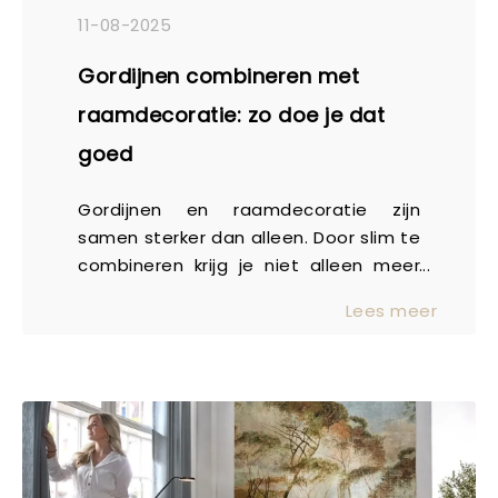
11-08-2025
Gordijnen combineren met
raamdecoratie: zo doe je dat
goed
Gordijnen en raamdecoratie zijn
samen sterker dan alleen. Door slim te
combineren krijg je niet alleen meer
controle over licht en privacy, maar
Lees meer
ook extra sfeer, warmte en comfort in
huis. En of je nu houdt van een
klassieke of moderne uitstraling, er is
voor elke ruimte een passende
combinatie te maken. In deze blog
laten we je zien hoe verschillende
duo’s elkaar versterken.