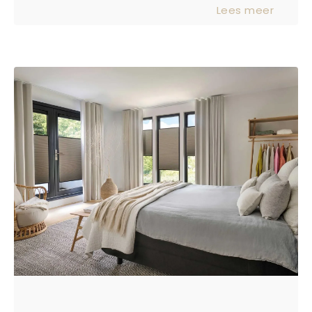
Lees meer
verrassend grote rol. Niet alleen voegt
het warmte en comfort toe, het
verbindt ook meubels en kleuren tot
één geheel. En wat is er nu mooier dan
een kleed dat precies is afgestemd
op jouw smaak, ruimte én levensstijl?