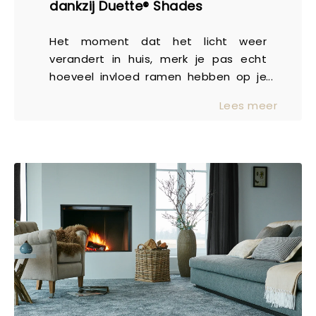
dankzij Duette® Shades
basis. Zo creëer je eenvoudig eenheid
in je interieur, zonder in te leveren op
Het moment dat het licht weer
uitstraling of gebruiksgemak.
verandert in huis, merk je pas echt
Comfortabel en praktisch in het
hoeveel invloed ramen hebben op je
dagelijks leven Een vloer moet niet
wooncomfort. De zon komt hoger te
alleen mooi zijn, maar ook prettig
Lees meer
staan, ruimtes warmen sneller op en
aanvoelen. Vinyl staat bekend om het
tegelijkertijd wil je dat open, lichte
comfortabele loopgevoel en de
gevoel behouden. Hoe zorg je ervoor
geluiddempende eigenschappen. Dat
dat je huis prettig aanvoelt, zonder
maakt het een fijne keuze voor
concessies te doen aan sfeer of
gezinnen, appartementen of
uitstraling? Licht dat je interieur tot
woningen waar rust en wooncomfort
leven brengt Daglicht is misschien wel
belangrijk zijn. Daarnaast is een
de belangrijkste sfeermaker in huis.
vinylvloer eenvoudig te onderhouden.
Het laat kleuren spreken, geeft diepte
Regelmatig stofzuigen en af en toe
aan materialen en zorgt voor een
dweilen is vaak voldoende om de vloer
open en frisse uitstraling. Tegelijkertijd
mooi te houden. Hierdoor blijft er
kan datzelfde licht ook te fel zijn of