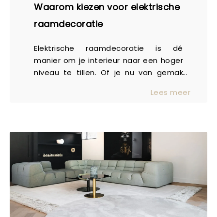
Waarom kiezen voor elektrische
raamdecoratie
Elektrische raamdecoratie is dé
manier om je interieur naar een hoger
niveau te tillen. Of je nu van gemak
houdt, op zoek bent naar luxe of
Lees meer
gewoon een slimmere manier zoekt
om je ramen te bedienen, deze
technologie biedt het allemaal. Maar
wat maakt elektrische raamdecoratie
nu zo aantrekkelijk? We zetten de
voordelen voor je op een rij!