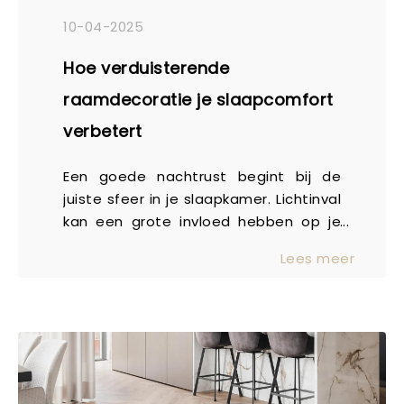
10-04-2025
Hoe verduisterende
raamdecoratie je slaapcomfort
verbetert
Een goede nachtrust begint bij de
juiste sfeer in je slaapkamer. Lichtinval
kan een grote invloed hebben op je
slaapkwaliteit – of het nu
Lees meer
straatverlichting is, vroeg ochtendlicht
of een volle maan. Verduisterende
raamdecoratie biedt dé oplossing
voor een donkere en rustgevende
slaapomgeving. Maar hoe kies je de
juiste optie voor jouw slaapkamer?