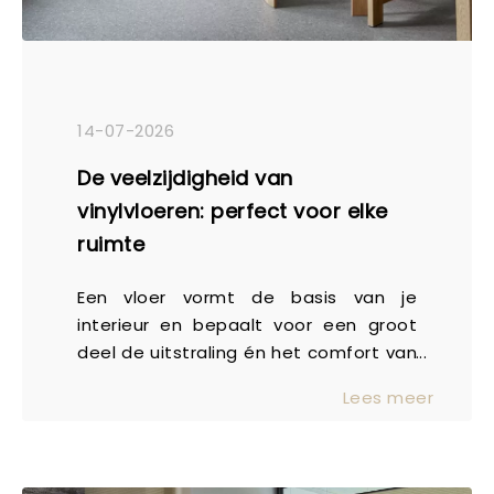
14-07-2026
De veelzijdigheid van
vinylvloeren: perfect voor elke
ruimte
Een vloer vormt de basis van je
interieur en bepaalt voor een groot
deel de uitstraling én het comfort van
een ruimte. Daarom is het belangrijk
Lees meer
om een vloer te kiezen die niet alleen
mooi is, maar ook past bij jouw manier
van wonen. Vinylvloeren zijn al
jarenlang populair en dat is niet