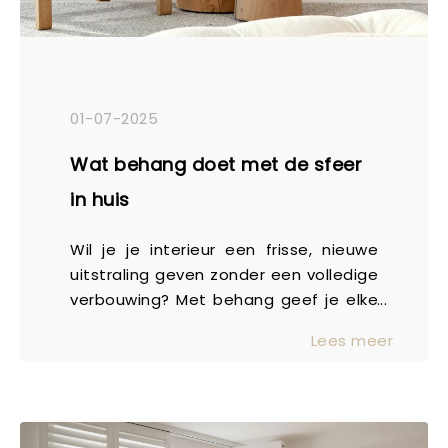
01-07-2025
Wat behang doet met de sfeer
in huis
Wil je je interieur een frisse, nieuwe
uitstraling geven zonder een volledige
verbouwing? Met behang geef je elke
ruimte in huis snel een heel andere
Lees meer
sfeer. Het is geen klusje dat je zomaar
even doet, maar wél een doordachte
ingreep met veel impact. Een nieuwe
kleur, textuur of print op de wand