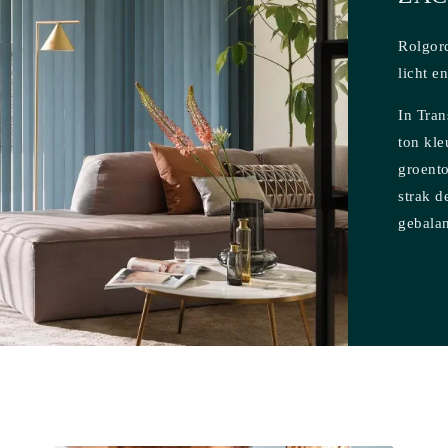
Rolgord
licht e
In Tran
ton kle
groent
strak d
gebala