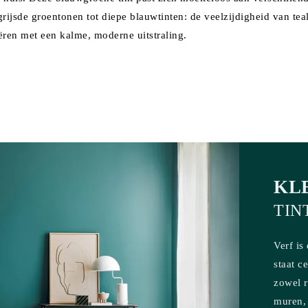
ergrijsde groentonen tot diepe blauwtinten: de veelzijdigheid van tea
eëren met een kalme, moderne uitstraling.
KL
TIN
Verf is
staat c
zowel r
muren, 