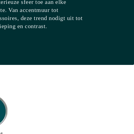
erieuze sfeer toe aan elke
te. Van accentmuur tot
ssoires, deze trend nodigt uit tot
ieping en contrast.
de