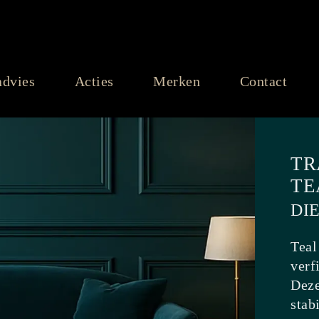
advies
Acties
Merken
Contact
TR
TE
DI
Teal
verf
Deze
stab