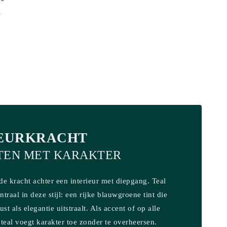
l
EURKRACHT
TEN MET KARAKTER
 de kracht achter een interieur met diepgang. Teal
entraal in deze stijl: een rijke blauwgroene tint die
ust als elegantie uitstraalt. Als accent of op alle
teal voegt karakter toe zonder te overheersen.