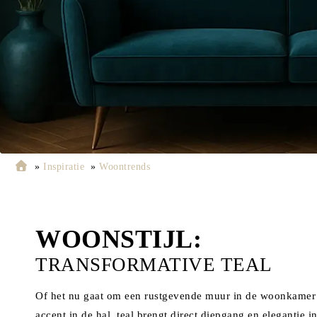
»
Inspiratie
»
Woontrends
WOONSTIJL:
TRANSFORMATIVE TEAL
Of het nu gaat om een rustgevende muur in de woonkamer 
accent in de hal, teal brengt direct diepgang en elegantie 