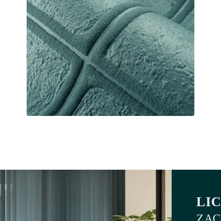
LI
ZAC