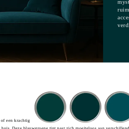
myst
ruim
acce
verd
of een krachtig
in huis. Deze blauwgroene tint past zich moeiteloos aan verschillen