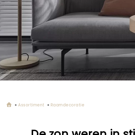
»
Assortiment
»
Raamdecoratie
De zon weren in sti