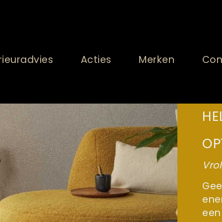
rieuradvies
Acties
Merken
Con
HE
OP
Vrol
Geel
ene
een