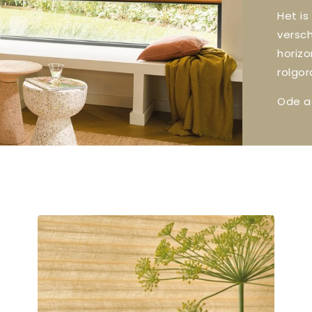
Het is
versch
horizo
rolgor
Ode a