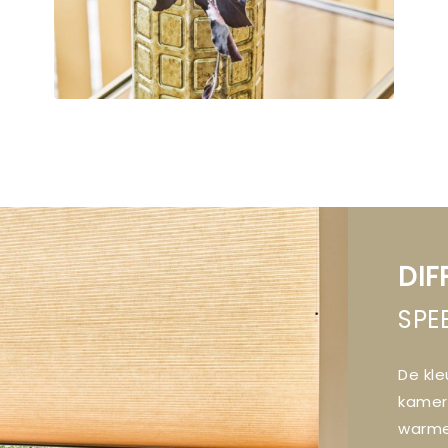
DIF
SPE
De kle
kamer 
warme