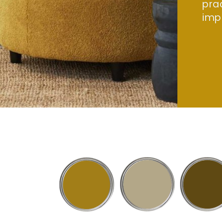
pra
imp