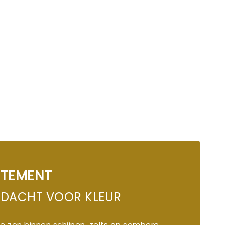
ATEMENT
DACHT VOOR KLEUR
e zon binnen schijnen, zelfs op sombere