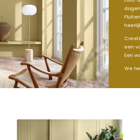
dagen 
Fluite
heerli
Creati
een v
Een wa
We hel