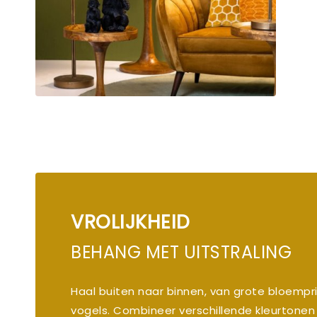
VROLIJKHEID
BEHANG MET UITSTRALING
Haal buiten naar binnen, van grote bloempri
vogels. Combineer verschillende kleurtonen 