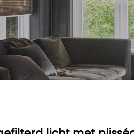
gefilterd licht met plissé