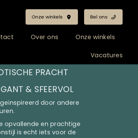
Onze winkels
Bel ons
tact
Over ons
Onze winkels
Vacatures
OTISCHE PRACHT
EGANT & SFEERVOL
jl geïnspireerd door andere
uren.
e opvallende en prachtige
stijl is echt iets voor de