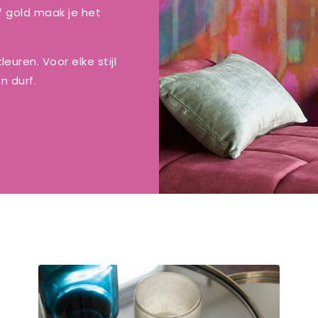
f gold maak je het
euren. Voor elke stijl
n durf.