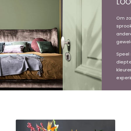
LOO
Om zo 
sprook
andere
gewel
Speel
diept
kleur
exper