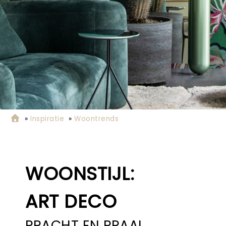
»
Inspiratie
»
Woontrends
WOONSTIJL:
ART DECO
PRACHT EN PRAAL