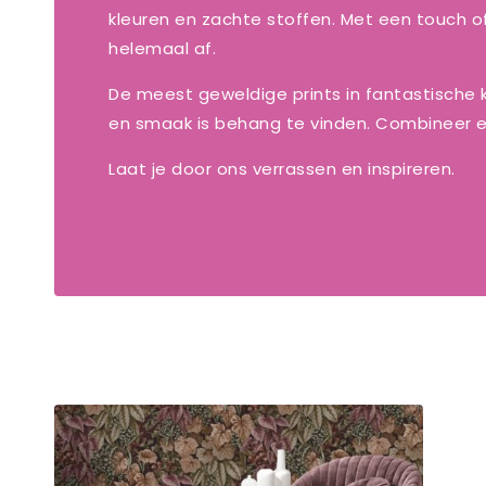
kleuren en zachte stoffen. Met een touch o
helemaal af.
De meest geweldige prints in fantastische kl
en smaak is behang te vinden. Combineer e
Laat je door ons verrassen en inspireren.