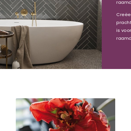
raamde
Creëer
pracht
is voo
raamd