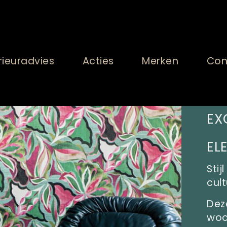
rieuradvies
Acties
Merken
Con
EX
EL
Sti
cult
Dez
woon