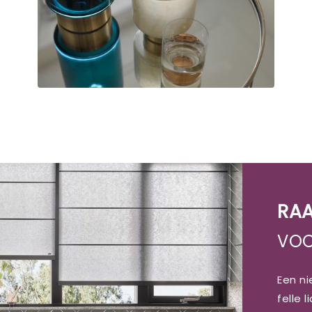
RAA
VOO
Een n
felle 