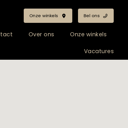
Onze winkels
Bel ons
tact
Over ons
Onze winkels
Vacatures