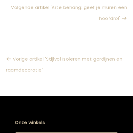
Volgende artikel 'Arte behang: geef je muren een
hoofdrol'
Vorige artikel 'Stijlvol Isoleren met gordijnen en
raamdecoratie'
Onze winkels