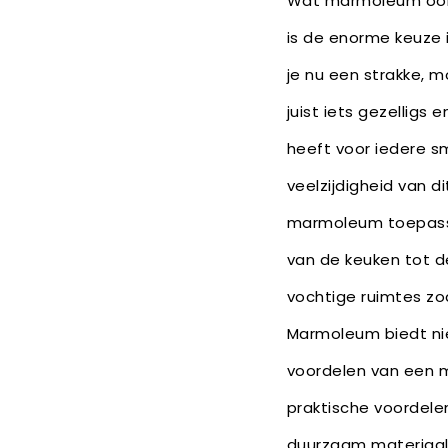
Wat marmoleum ook 
is de enorme keuze 
je nu een strakke, mo
juist iets gezelligs 
heeft voor iedere sm
veelzijdigheid van di
marmoleum toepassen
van de keuken tot d
vochtige ruimtes zo
Marmoleum biedt nie
voordelen van een m
praktische voordele
duurzaam materiaal