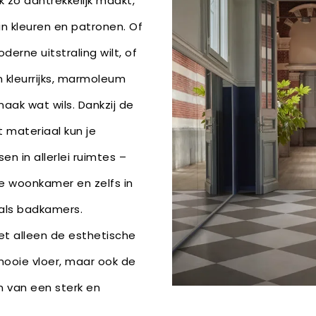
zo aantrekkelijk maakt,
in kleuren en patronen. Of
derne uitstraling wilt, of
en kleurrijks, marmoleum
aak wat wils. Dankzij de
t materiaal kun je
 in allerlei ruimtes –
e woonkamer en zelfs in
als badkamers.
t alleen de esthetische
ooie vloer, maar ook de
n van een sterk en
.