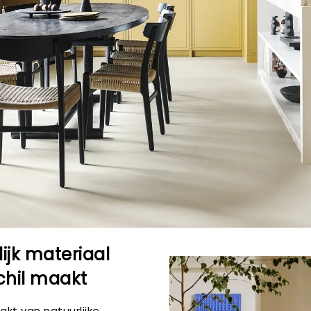
lijk materiaal
chil maakt
t van natuurlijke