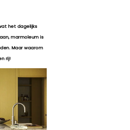
wat het dagelijks
 gaan, marmoleum is
ouden. Maar waarom
 rij!