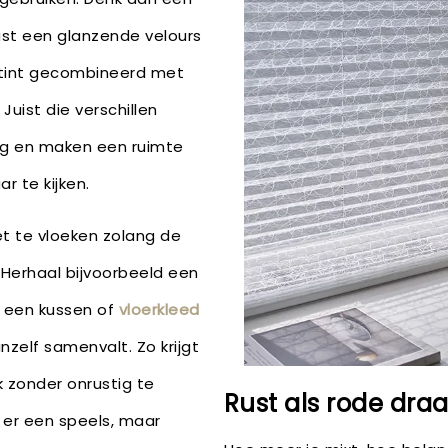
ast een glanzende velours
stint gecombineerd met
Juist die verschillen
ng en maken een ruimte
r te kijken.
t te vloeken zolang de
. Herhaal bijvoorbeeld een
in een kussen of
vloerkleed
zelf samenvalt. Zo krijgt
k zonder onrustig te
Rust als rode dra
er een speels, maar