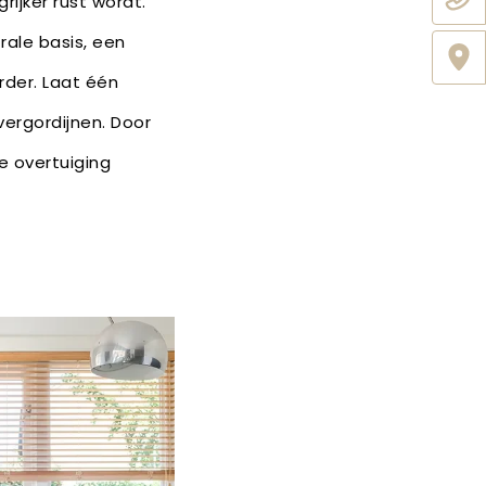
rijker rust wordt.
ale basis, een
rder. Laat één
ergordijnen. Door
e overtuiging