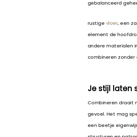
gebalanceerd gehee
rustige
vloer
, een z
element de hoofdrol
andere materialen i
combineren zonder d
Je stijl laten
Combineren draait 
gevoel. Het mag spee
een beetje eigenwijs
structuren en patr