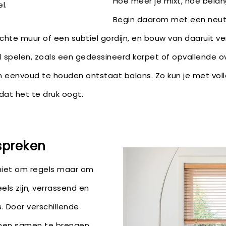
Hoe meer je mixt, hoe belang
l.
Begin daarom met een neutr
achte muur of een subtiel gordijn, en bouw van daaruit ve
 spelen, zoals een gedessineerd karpet of opvallende ov
n eenvoud te houden ontstaat balans. Zo kun je met voll
at het te druk oogt.
 spreken
niet om regels maar om
ls zijn, verrassend en
. Door verschillende
onen samen te brengen,