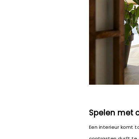
Spelen met c
Een interieur komt t
contrasten durft te