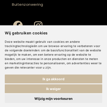
Buitenzonwering
Wij gebruiken cookies
Deze website maakt gebruik van cookies en andere
trackingtechnologieën om uw browse-ervaring te verbeteren voor
de volgende doeleinden:
om de basisfunctionaliteit van de website
mogelijk te maken
,
om een betere ervaring op de website te
bieden
,
om uw interesse in onze producten en diensten te meten
en marketinginteracties te personaliseren
,
om advertenties weer te
geven die relevanter voor u zijn
.
Copyright © Concepts & Companies BV. Alle rechten voorbehouden.
Ik ga akkoord
Privacybeleid
|
Disclaimer
|
Cookies
Ik weiger
Wijzig mijn voorkeuren