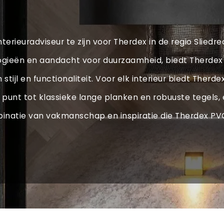
nterieuradviseur te zijn voor Therdex in de regio Sliedr
ogieën en aandacht voor duurzaamheid, biedt Therde
tijl en functionaliteit. Voor elk interieur biedt The
unt tot klassieke lange planken en robuuste tegels, e
inatie van vakmanschap en inspiratie die Therdex P