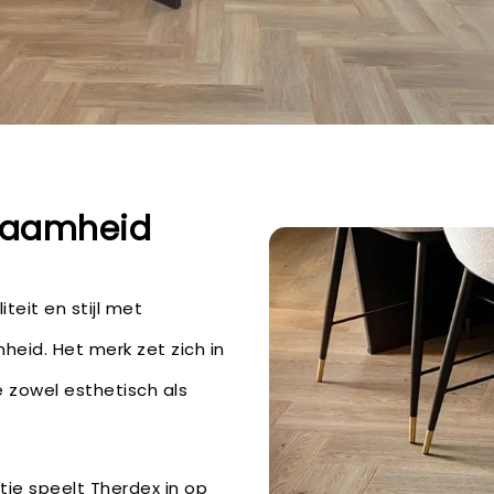
rzaamheid
teit en stijl met
eid. Het merk zet zich in
 zowel esthetisch als
ie speelt Therdex in op