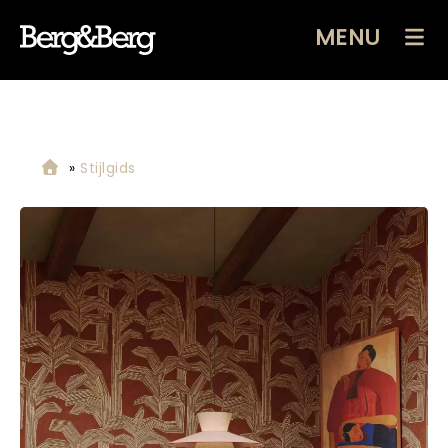
MENU
»
Stijlgids