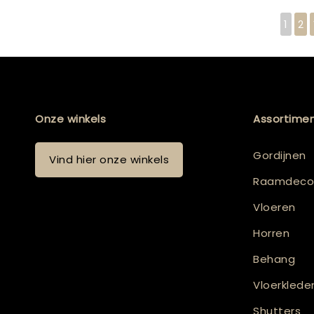
1
2
Onze winkels
Assortime
Gordijnen
Vind hier onze winkels
Raamdecor
Vloeren
Horren
Behang
Vloerklede
Shutters