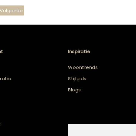
Volgende
nt
Inspiratie
Woontrends
atie
Stijlgids
Blogs
n