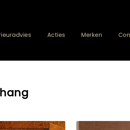
rieuradvies
Acties
Merken
Con
ehang