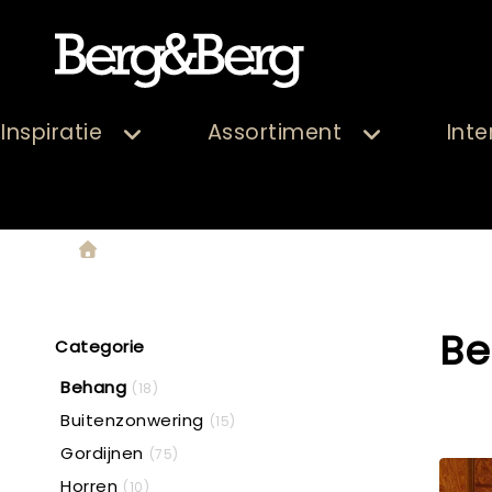
Inspiratie
Assortiment
Inte
B
Categorie
Behang
(18)
Buitenzonwering
(15)
Gordijnen
(75)
Horren
(10)