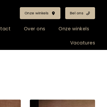
Onze winkels
Bel ons
tact
Over ons
Onze winkels
Vacatures