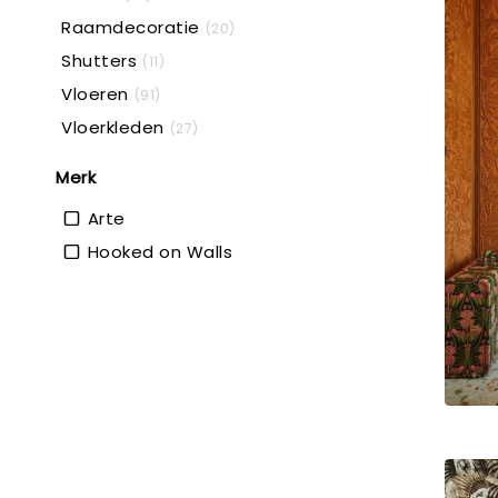
Raamdecoratie
(20)
Shutters
(11)
Vloeren
(91)
Vloerkleden
(27)
Merk
Arte
Hooked on Walls