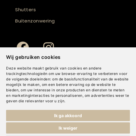
Shutters
Buitenzonwering
Wij gebruiken cookies
Deze website maakt gebruik van cookies en andere
trackingtechnologieën om uw browse-ervaring te verbeteren voor
de volgende doeleinden:
om de basisfunctionaliteit van de website
mogelijk te maken
,
om een betere ervaring op de website te
bieden
,
om uw interesse in onze producten en diensten te meten
en marketinginteracties te personaliseren
,
om advertenties weer te
geven die relevanter voor u zijn
.
Copyright © Concepts & Companies BV. Alle rechten voorbehouden.
Ik ga akkoord
Privacybeleid
|
Disclaimer
|
Cookies
Ik weiger