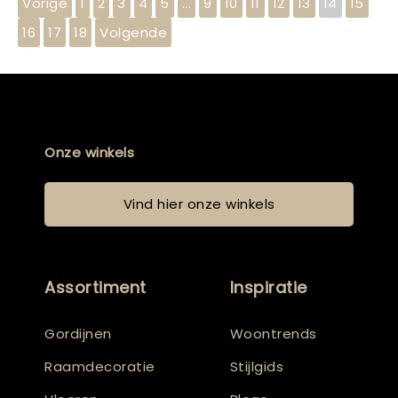
Vorige
1
2
3
4
5
...
9
10
11
12
13
14
15
16
17
18
Volgende
Onze winkels
Vind hier onze winkels
Assortiment
Inspiratie
Gordijnen
Woontrends
Raamdecoratie
Stijlgids