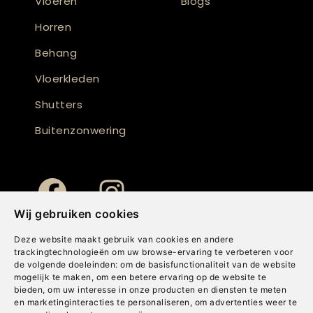
Vloeren
Blogs
Horren
Behang
Vloerkleden
Shutters
Buitenzonwering
Wij gebruiken cookies
Deze website maakt gebruik van cookies en andere
trackingtechnologieën om uw browse-ervaring te verbeteren voor
de volgende doeleinden:
om de basisfunctionaliteit van de website
mogelijk te maken
,
om een betere ervaring op de website te
bieden
,
om uw interesse in onze producten en diensten te meten
en marketinginteracties te personaliseren
,
om advertenties weer te