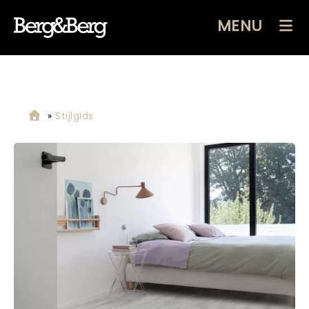
MENU
»
Stijlgids