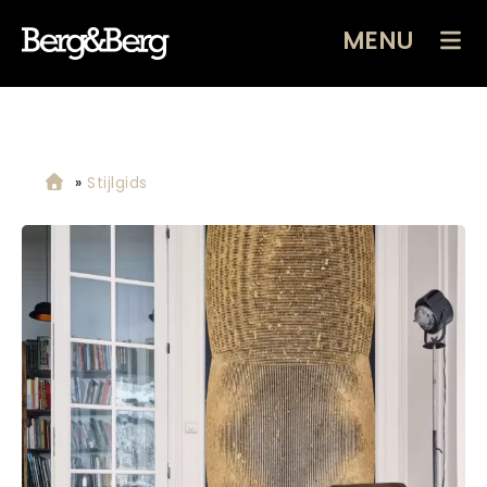
MENU
»
Stijlgids