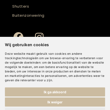
Shutters
Buitenzonwering
Wij gebruiken cookies
Deze website maakt gebruik van cookies en andere
trackingtechnologieën om uw browse-ervaring te verbeteren voor
de volgende doeleinden:
om de basisfunctionaliteit van de website
mogelijk te maken
,
om een betere ervaring op de website te
bieden
,
om uw interesse in onze producten en diensten te meten
en marketinginteracties te personaliseren
,
om advertenties weer te
geven die relevanter voor u zijn
.
Copyright © Concepts & Companies BV. Alle rechten voorbehouden.
Ik ga akkoord
Privacybeleid
|
Disclaimer
|
Cookies
Ik weiger