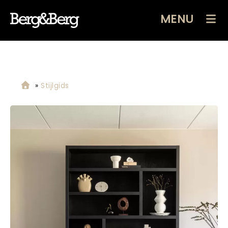
MENU
»
Stijlgids