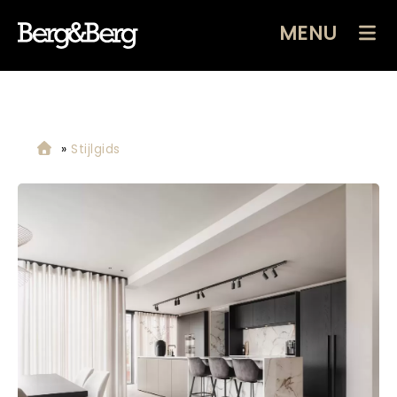
MENU
»
Stijlgids