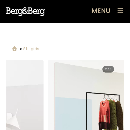
MENU
»
Stijlgids
2 / 2