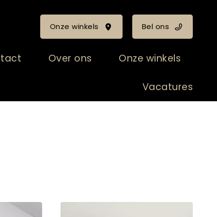
Onze winkels
Bel ons
tact
Over ons
Onze winkels
Vacatures