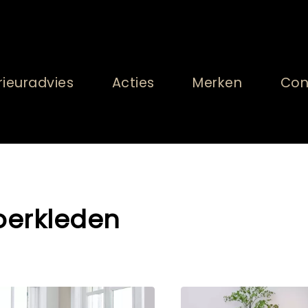
rieuradvies
Acties
Merken
Con
oerkleden