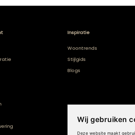
nt
Inspiratie
Woontrends
atie
Stijlgids
Blogs
n
Wij gebruiken c
ering
Deze website maakt gebrui