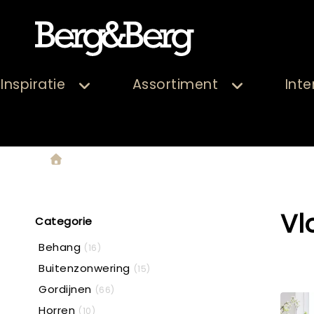
Inspiratie
Assortiment
Inte
Vl
Categorie
Behang
(16)
Buitenzonwering
(15)
Gordijnen
(66)
Horren
(10)