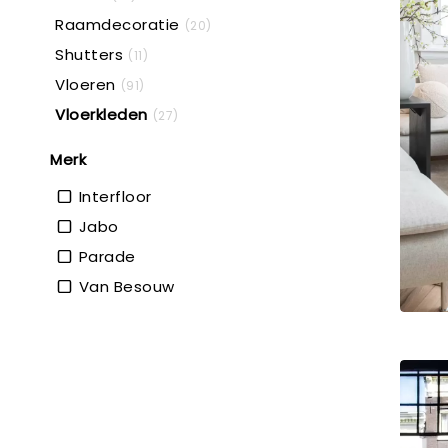
Raamdecoratie
(20)
Shutters
(11)
Vloeren
(91)
Vloerkleden
(27)
Merk
Interfloor
Jabo
Parade
Van Besouw