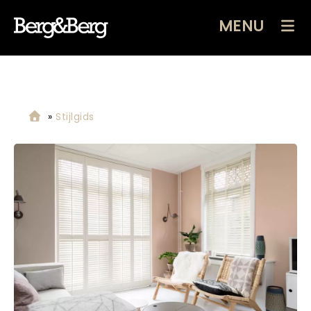
MENU
»
Stijlgids