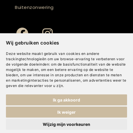
Buitenzonwering
Wij gebruiken cookies
Deze website maakt gebruik van cookies en andere
trackingtechnologieën om uw browse-ervaring te verbeteren voor
de volgende doeleinden:
om de basisfunctionaliteit van de website
mogelijk te maken
,
om een betere ervaring op de website te
bieden
,
om uw interesse in onze producten en diensten te meten
en marketinginteracties te personaliseren
,
om advertenties weer te
geven die relevanter voor u zijn
.
Copyright © Concepts & Companies BV. Alle rechten voorbehouden.
Ik ga akkoord
Privacybeleid
|
Disclaimer
|
Cookies
Ik weiger
Wijzig mijn voorkeuren