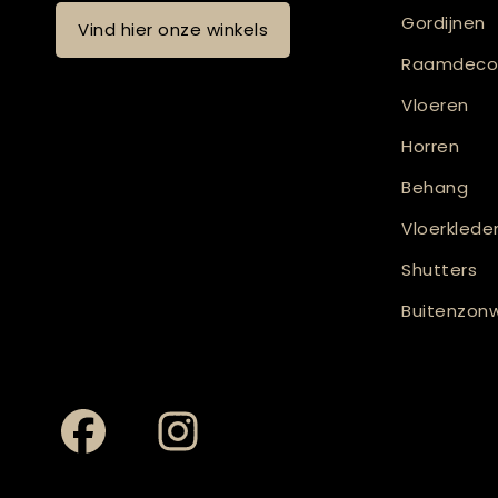
Gordijnen
Vind hier onze winkels
Raamdecor
Vloeren
Horren
Behang
Vloerklede
Shutters
Buitenzonw