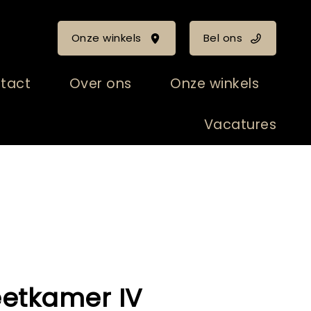
Onze winkels
Bel ons
tact
Over ons
Onze winkels
Vacatures
eetkamer IV