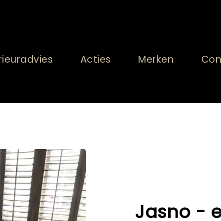
rieuradvies
Acties
Merken
Con
Jasno - 