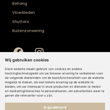
Behang
Vloerkleden
Shutters
Buitenzonwering
Wij gebruiken cookies
Deze website maakt gebruik van cookies en andere
trackingtechnologieën om uw browse-ervaring te verbeteren voor
de volgende doeleinden:
om de basisfunctionaliteit van de website
mogelijk te maken
,
om een betere ervaring op de website te
bieden
,
om uw interesse in onze producten en diensten te meten
en marketinginteracties te personaliseren
,
om advertenties weer te
geven die relevanter voor u zijn
.
Copyright © Concepts & Companies BV. Alle rechten voorbehouden.
Ik ga akkoord
Privacybeleid
|
Disclaimer
|
Cookies