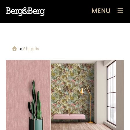
MENU
»
Stijlgids