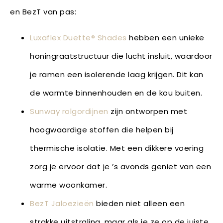
en BezT van pas:
Luxaflex Duette® Shades
hebben een unieke
honingraatstructuur die lucht insluit, waardoor
je ramen een isolerende laag krijgen. Dit kan
de warmte binnenhouden en de kou buiten.
Sunway rolgordijnen
zijn ontworpen met
hoogwaardige stoffen die helpen bij
thermische isolatie. Met een dikkere voering
zorg je ervoor dat je ’s avonds geniet van een
warme woonkamer.
BezT Jaloezieën
bieden niet alleen een
strakke uitstraling, maar als je ze op de juiste