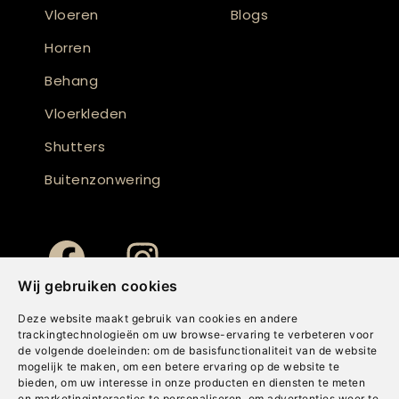
Vloeren
Blogs
Horren
Behang
Vloerkleden
Shutters
Buitenzonwering
Wij gebruiken cookies
Deze website maakt gebruik van cookies en andere
trackingtechnologieën om uw browse-ervaring te verbeteren voor
de volgende doeleinden:
om de basisfunctionaliteit van de website
mogelijk te maken
,
om een betere ervaring op de website te
bieden
,
om uw interesse in onze producten en diensten te meten
en marketinginteracties te personaliseren
,
om advertenties weer te