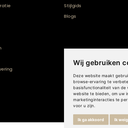
atie
Stijlgids
Blogs
n
Wij gebruiken c
ering
Deze website maakt gebrui
browse-ervaring te verbet
basisfunctionaliteit van de
website te bieden
,
om uw i
marketinginteracties te per
voor u zijn
.
Ik ga akkoord
Ik wei