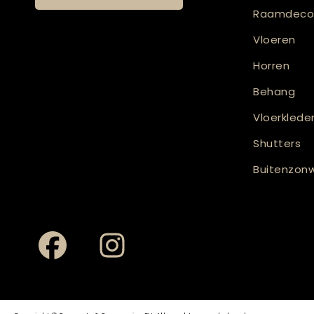
Raamdecor
Vloeren
Horren
Behang
Vloerklede
Shutters
Buitenzonw