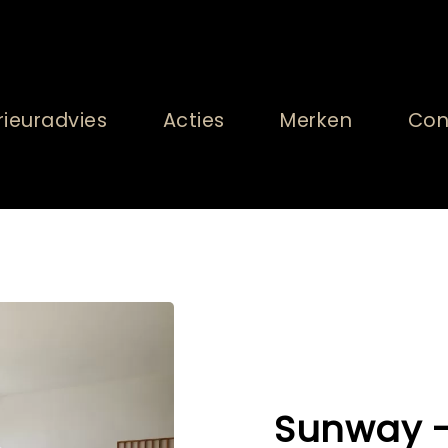
rieuradvies
Acties
Merken
Con
Sunway - 