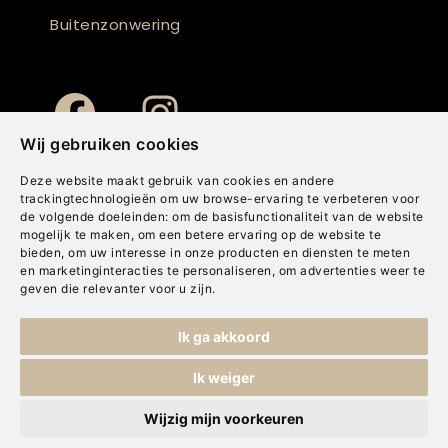
Buitenzonwering
Wij gebruiken cookies
Deze website maakt gebruik van cookies en andere
trackingtechnologieën om uw browse-ervaring te verbeteren voor
de volgende doeleinden:
om de basisfunctionaliteit van de website
mogelijk te maken
,
om een betere ervaring op de website te
bieden
,
om uw interesse in onze producten en diensten te meten
en marketinginteracties te personaliseren
,
om advertenties weer te
geven die relevanter voor u zijn
.
Copyright © Concepts & Companies BV. Alle rechten voorbehouden.
Ik ga akkoord
Privacybeleid
|
Disclaimer
|
Cookies
Ik weiger
Wijzig mijn voorkeuren