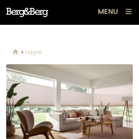
MENU
»
Stijlgids