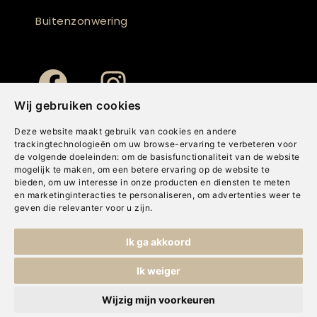
Buitenzonwering
Wij gebruiken cookies
Deze website maakt gebruik van cookies en andere
trackingtechnologieën om uw browse-ervaring te verbeteren voor
de volgende doeleinden:
om de basisfunctionaliteit van de website
mogelijk te maken
,
om een betere ervaring op de website te
bieden
,
om uw interesse in onze producten en diensten te meten
en marketinginteracties te personaliseren
,
om advertenties weer te
geven die relevanter voor u zijn
.
Copyright © Concepts & Companies BV. Alle rechten voorbehouden.
Ik ga akkoord
Privacybeleid
|
Disclaimer
|
Cookies
Ik weiger
Wijzig mijn voorkeuren