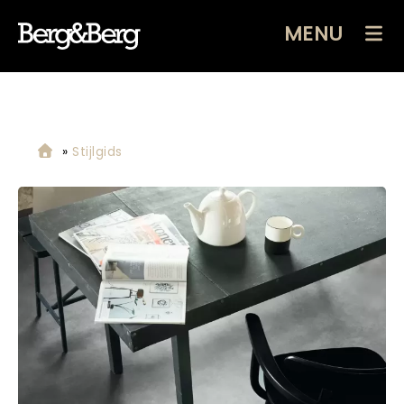
MENU
»
Stijlgids