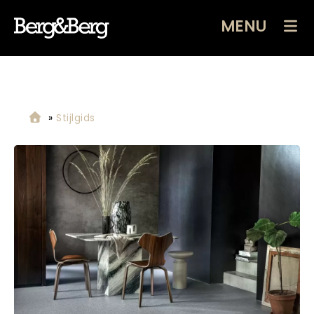
MENU
»
Stijlgids