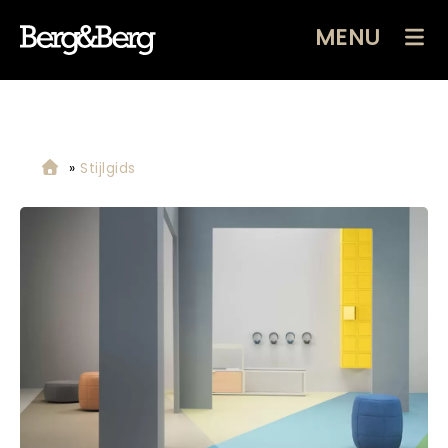
MENU
»
Stijlgids