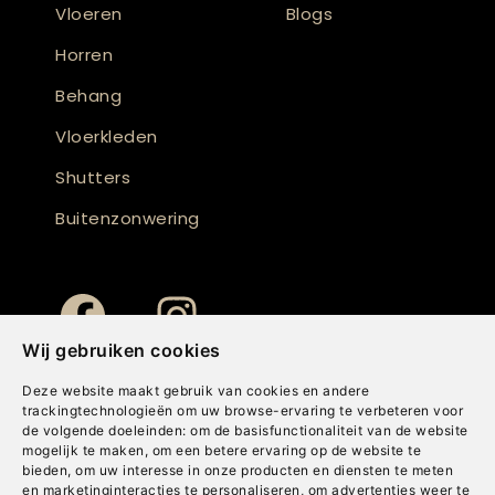
Vloeren
Blogs
Horren
Behang
Vloerkleden
Shutters
Buitenzonwering
Wij gebruiken cookies
Deze website maakt gebruik van cookies en andere
trackingtechnologieën om uw browse-ervaring te verbeteren voor
de volgende doeleinden:
om de basisfunctionaliteit van de website
mogelijk te maken
,
om een betere ervaring op de website te
bieden
,
om uw interesse in onze producten en diensten te meten
en marketinginteracties te personaliseren
,
om advertenties weer te