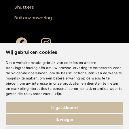
Shutters
Buitenzonwering
Wij gebruiken cookies
Deze website maakt gebruik van cookies en andere
trackingtechnologieën om uw browse-ervaring te verbeteren voor
de volgende doeleinden:
om de basisfunctionaliteit van de website
mogelijk te maken
,
om een betere ervaring op de website te
bieden
,
om uw interesse in onze producten en diensten te meten
en marketinginteracties te personaliseren
,
om advertenties weer te
geven die relevanter voor u zijn
.
Copyright © Concepts & Companies BV. Alle rechten voorbehouden.
Ik ga akkoord
Privacybeleid
|
Disclaimer
|
Cookies
Ik weiger