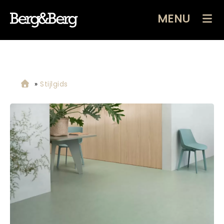
MENU
»
Stijlgids