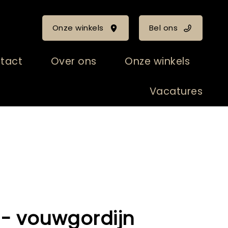
Onze winkels
Bel ons
tact
Over ons
Onze winkels
Vacatures
 - vouwgordijn