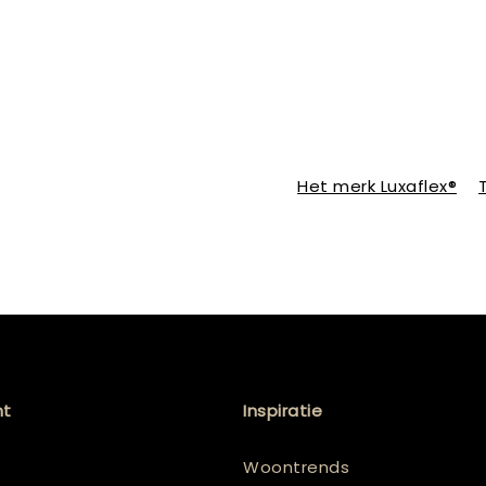
Het merk Luxaflex®
nt
Inspiratie
Woontrends