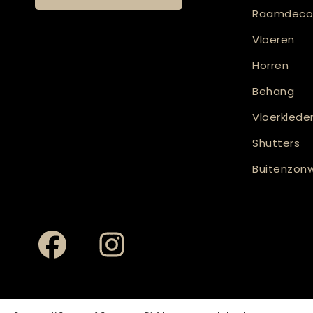
Raamdecor
Vloeren
Horren
Behang
Vloerklede
Shutters
Buitenzonw