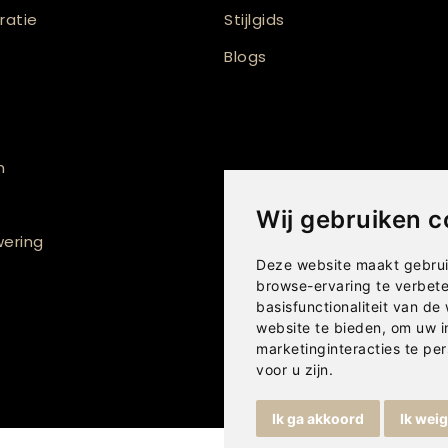
atie
Stijlgids
Blogs
n
Wij gebruiken c
ering
Deze website maakt gebrui
browse-ervaring te verbet
basisfunctionaliteit van de
website te bieden
,
om uw i
marketinginteracties te per
voor u zijn
.
Ik ga akkoord
Ik wei