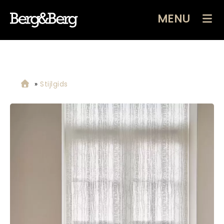
MENU
»
Stijlgids