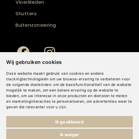
Vloerkleden
Shutters
Buitenzonwering
Wij gebruiken cookies
Deze website maakt gebruik van cookies en andere
trackingtechnologieën om uw browse-ervaring te verbeteren voor
de volgende doeleinden:
om de basisfunctionaliteit van de website
mogelijk te maken
,
om een betere ervaring op de website te
bieden
,
om uw interesse in onze producten en diensten te meten
en marketinginteracties te personaliseren
,
om advertenties weer te
geven die relevanter voor u zijn
.
Copyright © Concepts & Companies BV. Alle rechten voorbehouden.
Ik ga akkoord
Privacybeleid
|
Disclaimer
|
Cookies
Ik weiger