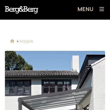
MENU
»
Stijlgids