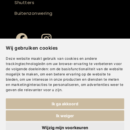
Shutters
Buitenzonwering
Wij gebruiken cookies
Deze website maakt gebruik van cookies en andere
trackingtechnologieën om uw browse-ervaring te verbeteren voor
de volgende doeleinden:
om de basisfunctionaliteit van de website
mogelijk te maken
,
om een betere ervaring op de website te
bieden
,
om uw interesse in onze producten en diensten te meten
en marketinginteracties te personaliseren
,
om advertenties weer te
geven die relevanter voor u zijn
.
Copyright © Concepts & Companies BV. Alle rechten voorbehouden.
Ik ga akkoord
Privacybeleid
|
Disclaimer
|
Cookies
Ik weiger
Wijzig mijn voorkeuren