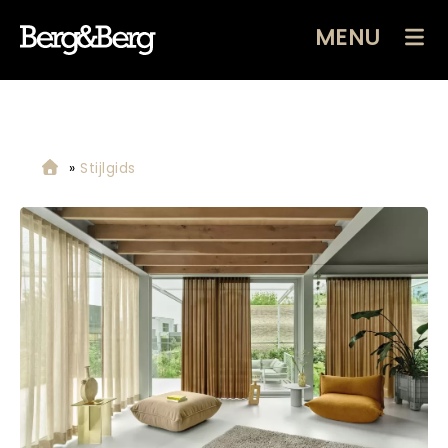
MENU
»
Stijlgids