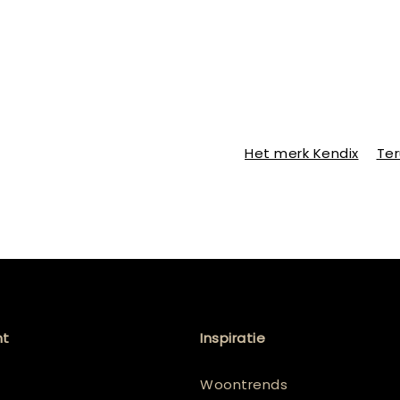
Het merk Kendix
Ter
nt
Inspiratie
Woontrends