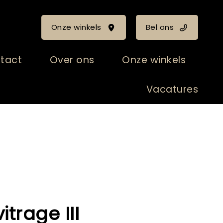
Onze winkels
Bel ons
tact
Over ons
Onze winkels
Vacatures
itrage III