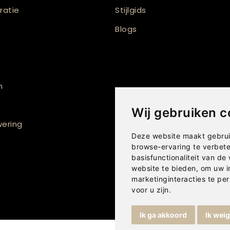
atie
Stijlgids
Blogs
n
Wij gebruiken c
ering
Deze website maakt gebrui
browse-ervaring te verbet
basisfunctionaliteit van de
website te bieden
,
om uw i
marketinginteracties te per
voor u zijn
.
Ik ga akkoord
Ik wei