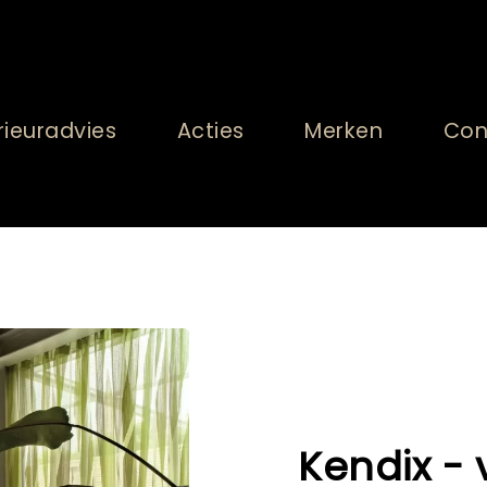
rieuradvies
Acties
Merken
Con
Kendix - v