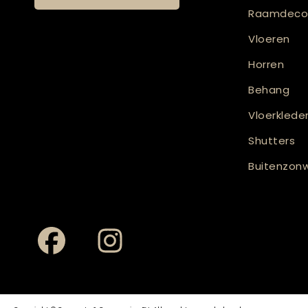
Raamdecor
Vloeren
Horren
Behang
Vloerklede
Shutters
Buitenzonw