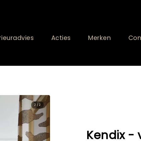
rieuradvies
Acties
Merken
Con
2 / 2
Kendix - 