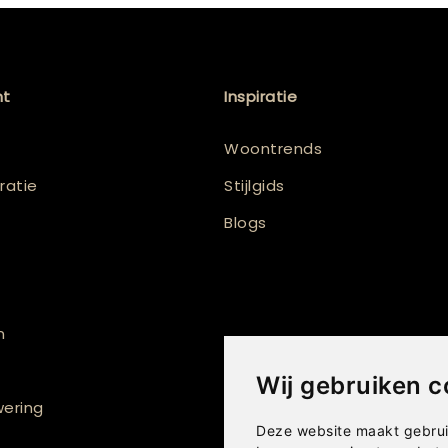
nt
Inspiratie
Woontrends
atie
Stijlgids
Blogs
n
Wij gebruiken c
ering
Deze website maakt gebrui