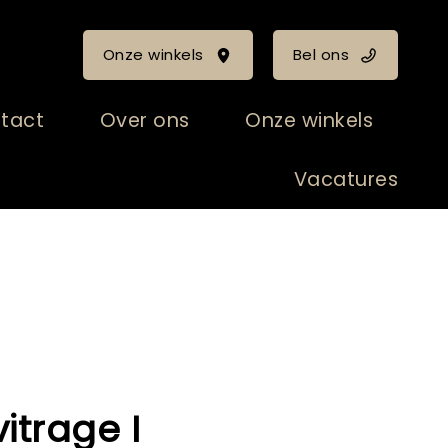
Onze winkels
Bel ons
tact
Over ons
Onze winkels
Vacatures
vitrage I