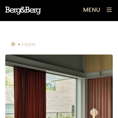
MENU
»
Stijlgids