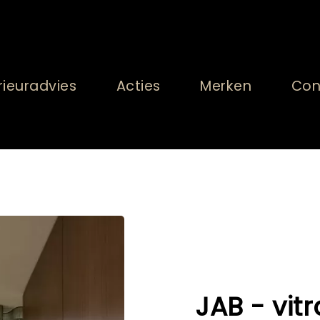
rieuradvies
Acties
Merken
Con
JAB - vit