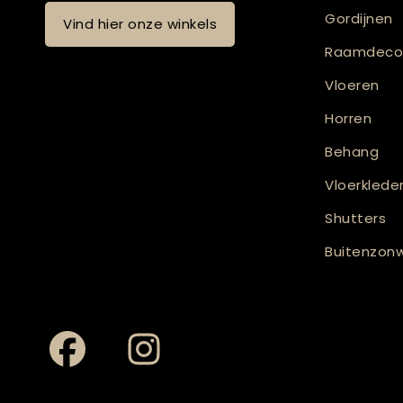
Gordijnen
Vind hier onze winkels
Raamdecor
Vloeren
Horren
Behang
Vloerklede
Shutters
Buitenzonw