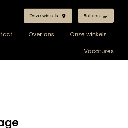
Onze winkels
Bel ons
tact
Over ons
Onze winkels
Vacatures
rage