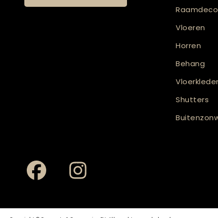
Raamdecor
Vloeren
Horren
Behang
Vloerklede
Shutters
Buitenzonw