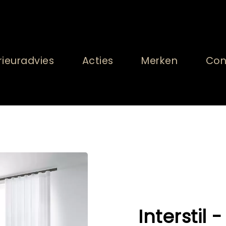
rieuradvies
Acties
Merken
Con
Interstil