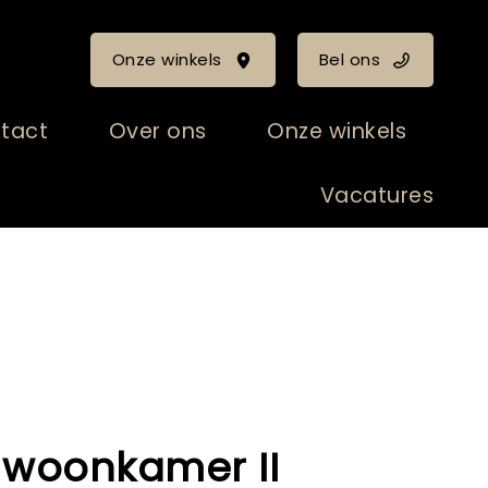
Onze winkels
Bel ons
tact
Over ons
Onze winkels
Vacatures
 - woonkamer II