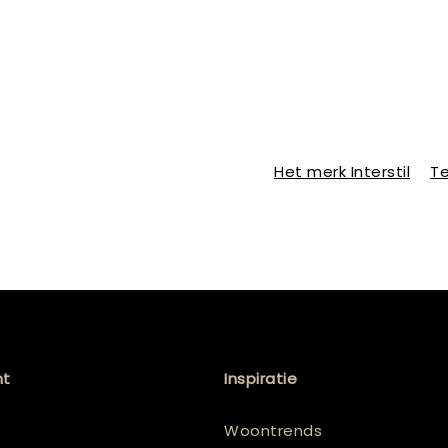
Het merk Interstil
Te
nt
Inspiratie
Woontrends