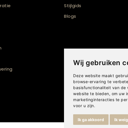
atie
Stijlgids
Blogs
n
Wij gebruiken c
ering
Deze website maakt gebrui
browse-ervaring te verbet
basisfunctionaliteit van de
website te bieden
,
om uw i
marketinginteracties te per
voor u zijn
.
Ik ga akkoord
Ik wei