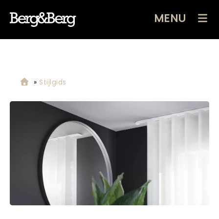
MENU
»
Stijlgids