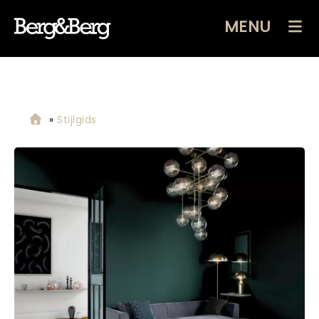
MENU
»
Stijlgids