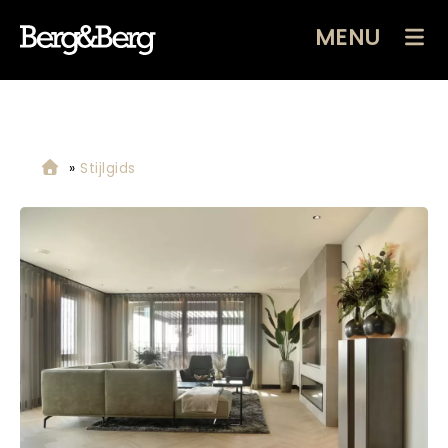
MENU
»
Stijlgids