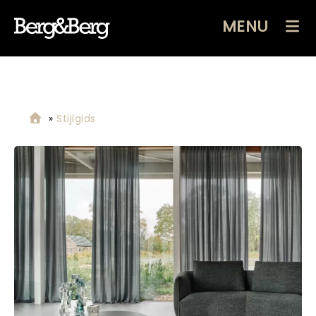
MENU
»
Stijlgids