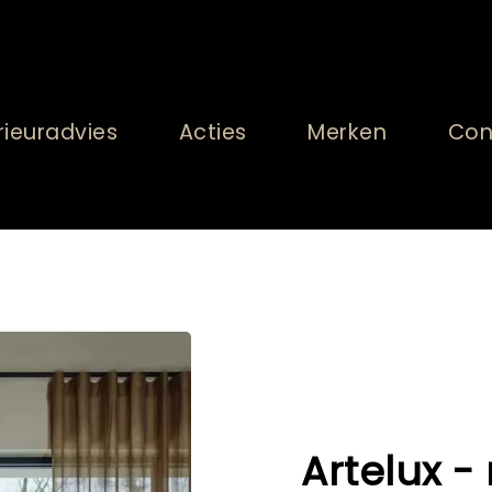
rieuradvies
Acties
Merken
Con
Artelux 