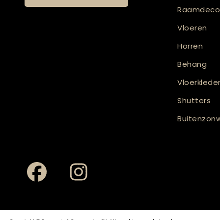
Raamdecor
Vloeren
Horren
Behang
Vloerklede
Shutters
Buitenzonw