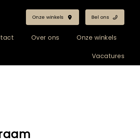
Onze winkels
Bel ons
tact
Over ons
Onze winkels
Vacatures
- raam