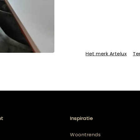
Het merk Artelux
Te
nt
Inspiratie
Woontrends