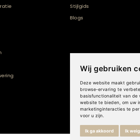
atie
Stijlgids
Blogs
n
Wij gebruiken c
ering
Deze website maakt gebrui
browse-ervaring te verbet
basisfunctionaliteit van de
website te bieden
,
om uw i
marketinginteracties te per
voor u zijn
.
Ik ga akkoord
Ik wei