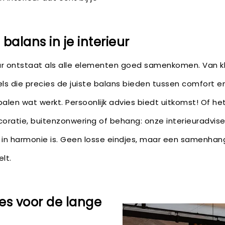
alans in je interieur
ur ontstaat als alle elementen goed samenkomen. Van kl
s die precies de juiste balans bieden tussen comfort en 
palen wat werkt. Persoonlijk advies biedt uitkomst! Of h
coratie, buitenzonwering of behang: onze interieuradvis
r in harmonie is. Geen losse eindjes, maar een samenhan
lt.
es voor de lange