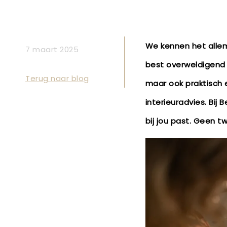
We kennen het allema
7 maart 2025
best overweldigend z
Terug naar blog
maar ook praktisch e
interieuradvies. Bij
bij jou past. Geen t