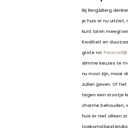
Bij Berg&Berg denke
je huis er nu uitziet
kunt laten meegroe
Kwaliteit en duurza
grote rol.
Persoonlij
slimme keuzes te ma
nu mooi zijn, maar di
zullen geven. Of he
tegen een stootje k
charme behouden, wi
huis er niet alleen st
toekomstbestendig 