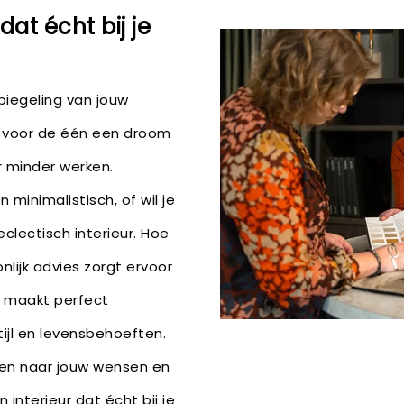
dat écht bij je
piegeling van jouw
t voor de één een droom
r minder werken.
 minimalistisch, of wil je
 eclectisch interieur. Hoe
nlijk advies zorgt ervoor
e maakt perfect
tijl en levensbehoeften.
ren naar jouw wensen en
 interieur dat écht bij je