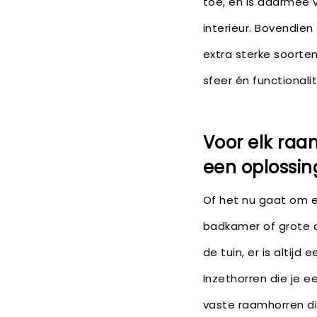
toe, en is daarmee 
interieur. Bovendien
extra sterke soorte
sfeer én functionalit
Voor elk raa
een oplossin
Of het nu gaat om e
badkamer of grote 
de tuin, er is altijd 
Inzethorren die je e
vaste raamhorren di