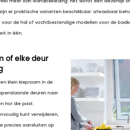
veel meer dan wandbekleding: het wordt een wezenlijk o
 zijn er praktische varianten beschikbaar: afwasbaar beh
n voor de hal of vochtbestendige modellen voor de badka
eit in één.
m of elke deur
g
en klein kiepraam in de
openslaande deuren naar
een hor die past.
envoudig kunt verwijderen,
e precies aansluiten op