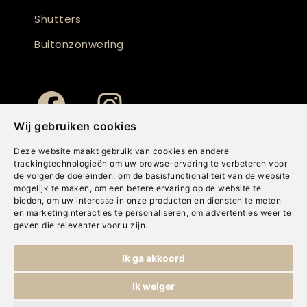
Shutters
Buitenzonwering
Wij gebruiken cookies
Deze website maakt gebruik van cookies en andere
trackingtechnologieën om uw browse-ervaring te verbeteren voor
de volgende doeleinden:
om de basisfunctionaliteit van de website
mogelijk te maken
,
om een betere ervaring op de website te
bieden
,
om uw interesse in onze producten en diensten te meten
en marketinginteracties te personaliseren
,
om advertenties weer te
geven die relevanter voor u zijn
.
Copyright © Concepts & Companies BV. Alle rechten voorbehouden.
Ik ga akkoord
Privacybeleid
|
Disclaimer
|
Cookies
Ik weiger